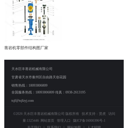
凿岩机零部件结构图厂家
天水巨丰凿岩机械有限公司
甘肃省天水市秦州区自由路天创花园
销售热线：18093806809
全国服务热线：18093806809 传真：0938-2613195
tsjf@tsjfzyj.com
©2026 天水巨丰凿岩机械有限公司 版权所有 技术支持：
贤虎
访问
量:1325446
网站首页
管理入口
陇ICP备16000396号-1
关于我们
｜
联系我们
｜
网站地图
｜
人才招聘